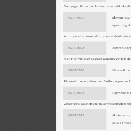
Tre spørgsmål som din cloud-udbyder helst ikke vil s
05-08-2026
Klumme:
Du ha
opsætning, du
Anthropic vil opføre et af Europas største AI-datac
05-08-2026
Anthropic bygg
Aldrig har Microsoft udbetalt så mange penge til 
05-08-2026
Microsoft har 
Microsoft træder på bremsen: Sætter nu grænser fo
05-08-2026
Udgifterne til
Zangenberg: Sådan undgår du at virksomhedens regn
05-08-2026
AI minder om c
at få AI-omkos