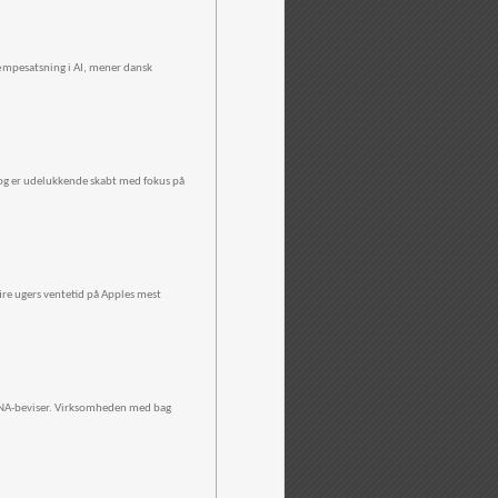
 kæmpesatsning i AI, mener dansk
 og er udelukkende skabt med fokus på
 fire ugers ventetid på Apples mest
 DNA-beviser. Virksomheden med bag