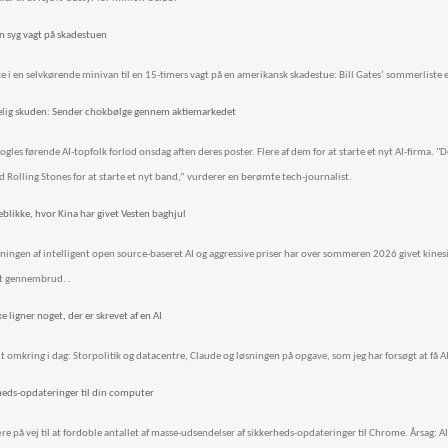
n syg vagt på skadestuen
ke i en selvkørende minivan til en 15-timers vagt på en amerikansk skadestue: Bill Gates’ sommerliste
dselig skuden: Sender chokbølge gennem aktiemarkedet
ogles førende AI-topfolk forlod onsdag aften deres poster. Flere af dem for at starte et nyt AI-firma. "De
d Rolling Stones for at starte et nyt band,” vurderer en berømte tech-journalist.
jeblikke, hvor Kina har givet Vesten baghjul
ngen af intelligent open source-baseret AI og aggressive priser har over sommeren 2026 givet kine
t gennembrud. .
kke ligner noget, der er skrevet af en AI
omkring i dag: Storpolitik og datacentre, Claude og løsningen på opgave, som jeg har forsøgt at få AI til
rheds-opdateringer til din computer
e på vej til at fordoble antallet af masse-udsendelser af sikkerheds-opdateringer til Chrome. Årsag: AI