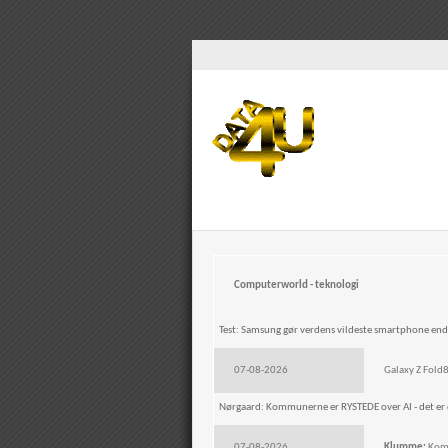
Computerworld - teknologi
Test: Samsung gør verdens vildeste smartphone end
07-08-2026
Galaxy Z Fold8
Nørgaard: Kommunerne er RYSTEDE over AI - det er d
07-08-2026
Klumme:
Kommu