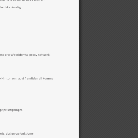
er ikke rimeligt.
andører af residential proxy netværk.
ey Hinton om, at vi fremtiden vil komme
e prisstigninger.
ris, design og funktioner.