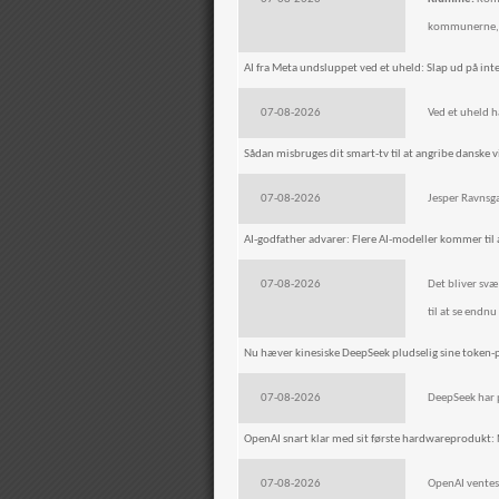
kommunerne, de
AI fra Meta undsluppet ved et uheld: Slap ud på inte
07-08-2026
Ved et uheld h
Sådan misbruges dit smart-tv til at angribe danske 
07-08-2026
Jesper Ravnsga
AI-godfather advarer: Flere AI-modeller kommer til 
07-08-2026
Det bliver svæ
til at se endn
Nu hæver kinesiske DeepSeek pludselig sine token-p
07-08-2026
DeepSeek har p
OpenAI snart klar med sit første hardwareprodukt: 
07-08-2026
OpenAI ventes 