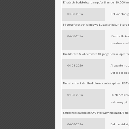
Efterårets bedste bærbare pc'er til under 10.000 kr
04-08-2026
Det kan stadig
Microsoft sender Windows 11 på slankekur: Store ge
04-08-2026
Microsofts ko
maskiner med
Om blot tre år vil der være 10 gange flere AI-agente
04-08-2026
AI-agenterne b
Det er der en s
Dette land er i al stilhed blevet central spiller i USA
04-08-2026
I al stilhed e
forklaring på.
Sårbarhedsdatabasen CVE oversvømmes med AI-slop -
04-08-2026
Det har vist s