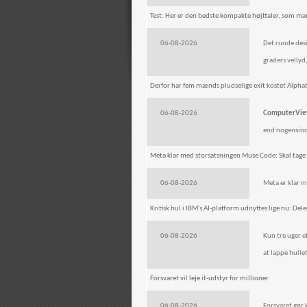
Test: Her er den bedste kompakte højttaler, som man
06-08-2026
Det runde desi
graders vellyd
Derfor har fem mænds pludselige exit kostet Alphab
06-08-2026
ComputerVie
end nogensind
Meta klar med storsatsningen Muse Code: Skal tage
06-08-2026
Meta er klar 
Kritisk hul i IBM's AI-platform udnyttes lige nu: De
06-08-2026
Kun tre uger e
at lappe hullet
Forsvaret vil leje it-udstyr for millioner
06-08-2026
Forsvaret gør k