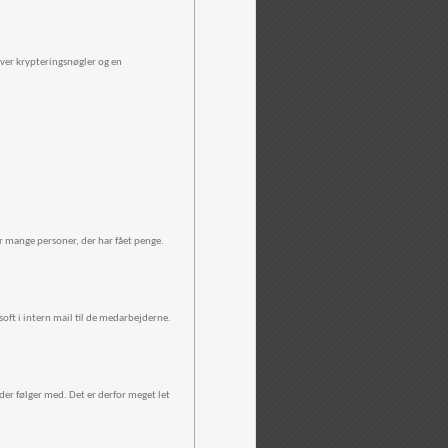
over krypteringsnøgler og en
r mange personer, der har fået penge.
soft i intern mail til de medarbejderne.
er følger med. Det er derfor meget let