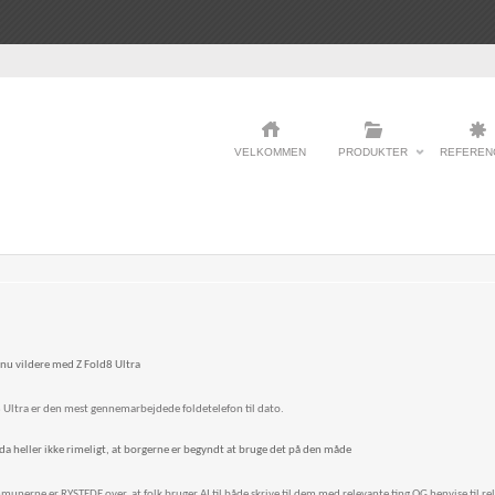
VELKOMMEN
PRODUKTER
REFEREN
nu vildere med Z Fold8 Ultra
 Ultra er den mest gennemarbejdede foldetelefon til dato.
a heller ikke rimeligt, at borgerne er begyndt at bruge det på den måde
nerne er RYSTEDE over, at folk bruger AI til både skrive til dem med relevante ting OG henvise til rele