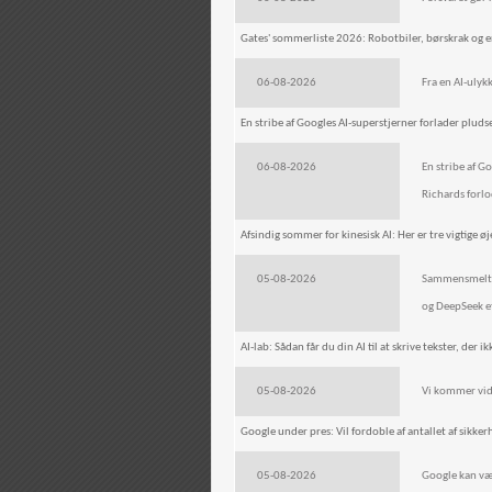
Gates' sommerliste 2026: Robotbiler, børskrak og e
06-08-2026
Fra en AI-ulyk
En stribe af Googles AI-superstjerner forlader plu
06-08-2026
En stribe af Go
Richards forlo
Afsindig sommer for kinesisk AI: Her er tre vigtige ø
05-08-2026
Sammensmeltni
og DeepSeek e
AI-lab: Sådan får du din AI til at skrive tekster, der i
05-08-2026
Vi kommer vidt 
Google under pres: Vil fordoble af antallet af sikke
05-08-2026
Google kan vær