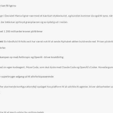
 kan få lige nu
gn i Devialet Mania ligner nærmest et bærbart stykke kunst, og kunsten kommer da også til syne, når
, der både kan spille på græsplænen og se nydelig ud i reolen.
et 1.200 milliarder kroner på få timer
ws:
En håndfuld AI-folks exit har været nok til at sende Alphabet-aktien buldrende ned. Prisen på de 
e før.
 kampen op med Anthropic og OpenAI - bliver knaldbillig
med sin egen kodeagent, Muse Code, som skal dyste med Claude Code og OpenAI’s Codex. Hovedargume
ler superbruger-adgang ud til alle forbipasserende
fter alarmende konfigurationsfejl opdaget hos platform til at udvikle AI-agenter, bliver sårbarheden ud
.
lar til at leje it-udstyr for million-beløb.