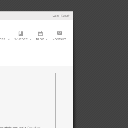
Login
|
Kontakt
CER
NYHEDER
BLOG
KONTAKT
vante love og regler. De stakler i