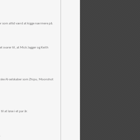
 er som altid værd at kigge nærmere på.
t svarer til, at Mick Jagger og Keith
siske AI-selskaber som Zhipu, Moonshot
 at løse i et par år.
.