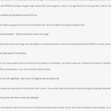
r PRÆCIST plejer at gøre lige netop dét ved borgerne, skal nu bruge tid på at svare på det. Det er hell
rnettet og hackede straks et firma
ar Meta sluppet en af sine AI-modeller løs. Det har fået alvorlige konsekvenser.
virksomheder: "Det burde klart være ulovligt"
ard kæmper hver dag med at afskærme hjemmesider fra at blive overbelastet af trafik fra lyssky lever
at løbe løbsk i fremtiden
rt for mennesker at kontrollere AI-modeller i fremtiden, og derfor advarer nobelprisvinderen Geoffr
u flere hændelser, hvor AI-modeller løber løbsk.
riser betragteligt - kan være et afgørende vendepunkt
resset priserne på AI-modeller helt i bund. Nu varsler den kinesiske AI-komet dog pludseligt betydelig
Nu pipler det frem med nye detaljer
allerede til næste år at lancere sit første hardwareprodukt. Nu er der blevet afsløret nye detaljer om p