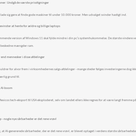
oner: Undgå de værste prisstigninger
 lade sig gøre at finde gode maskiner til under 10.000 kroner. Men udvalget svinder hastigt ind.
vinster at hente for ældre og billige laptops
mmende version af Windows 11 skal fylde mindre i din pc’s systemhukommelse. De største vindere ved
 beskedne mængder ram.
r end mennesker i disse afdelinger
uldrer for alvor frem i virksomhedernes salgs-afdelinger - mange steder følges investeringerne dog ikk
ærlig grund til.
's AI-boom
r Mexicos tech-eksport til USA eksploderet, selv om landet ellers ikke regnes for at være langt fremme 
 nogle nye sårbarheder er det rene vrøvl
ig, at AI-genererede sårbarheder, der er det rene vrøvl, er blevet optaget i verdens største sårbarhedsd