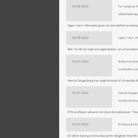
03-08-2026
For nylig har 
sikkerhedsrapp
Ugen i tech: Mercedes giver sin storsællert en kæm
02-08-2026
Ugen i tech: M
Test: Nu får du high-end-egenskaber i en prisover
31-07-2026
Roborock Qrev
markedets udvi
Henrik Zangenberg har valgt kinesisk AI: Kinesiske A
31-07-2026
Henrik Zangenb
model lokalt 
DTU-professor advarer om store konsekvenser: "Hvad
31-07-2026
Er Danmark kla
EU stiller kæmpe milliardpulje til rådighed: Klar til 