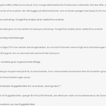
Apple måtte indføre en kvote på, hvor mange sikkerhedshuller forskere kan indberette. Det sker efter, 
orter af lav kvalitet, der ofte bygger på sikkerhedshuller, som er blevet opdaget med hjælp fra AI-mod
pe overhaling / Google Pay strejker på en række Kina-mobiler
ercedes giver sin storsællert en kæmpe overhaling / Google Pay strejker på en række Kina-mobiler
kommelig robotstøvsuger
o Edge 2 Pro har næsten alle de egenskaber, du normalt forbinder med en high-end-robotstøvsuger t
kling giver din nu nærmest det samme til den halve pris.
I-modeller giver mig kontrollen tilbage
erg er hoppet med på AI-AL-á-carte-trenden, hvor virksomheder kombinerer flere AI-modeller og har i
på virksomhedens egen server.
 betyder AI-gigafabrikker for vores elnet, vand og natur?"
r til AI-gigafabrikker, spørger Brit Ross Winthereik, der efterlyser viden om konsekvenserne, før Danm
investere i syv nye AI-gigafabrikker