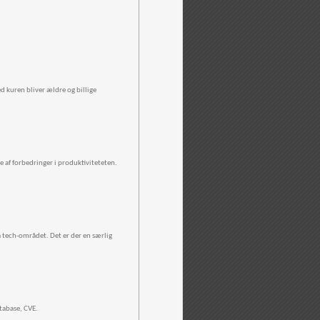
 kuren bliver ældre og billige
e af forbedringer i produktiviteteten.
på tech-området. Det er der en særlig
atabase, CVE.