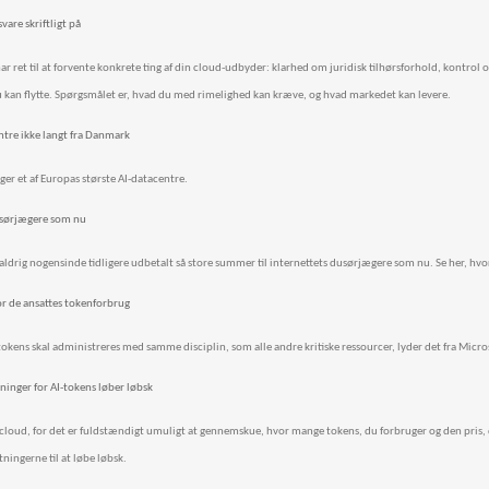
vare skriftligt på
r ret til at forvente konkrete ting af din cloud-udbyder: klarhed om juridisk tilhørsforhold, kontrol 
 kan flytte. Spørgsmålet er, hvad du med rimelighed kan kræve, og hvad markedet kan levere.
entre ikke langt fra Danmark
er et af Europas største AI-datacentre.
dusørjægere som nu
aldrig nogensinde tidligere udbetalt så store summer til internettets dusørjægere som nu. Se her, hvo
r de ansattes tokenforbrug
 tokens skal administreres med samme disciplin, som alle andre kritiske ressourcer, lyder det fra Micro
inger for AI-tokens løber løbsk
loud, for det er fuldstændigt umuligt at gennemskue, hvor mange tokens, du forbruger og den pris, d
tningerne til at løbe løbsk.