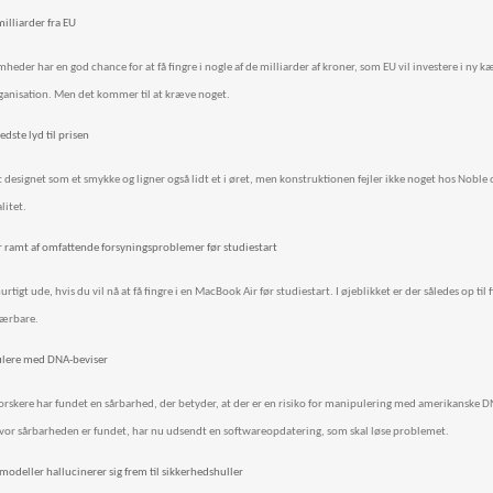
illiarder fra EU
heder har en god chance for at få fingre i nogle af de milliarder af kroner, som EU vil investere i ny
ganisation. Men det kommer til at kræve noget.
dste lyd til prisen
designet som et smykke og ligner også lidt et i øret, men konstruktionen fejler ikke noget hos Noble
litet.
 ramt af omfattende forsyningsproblemer før studiestart
rtigt ude, hvis du vil nå at få fingre i en MacBook Air før studiestart. I øjeblikket er der således op til
bærbare.
pulere med DNA-beviser
orskere har fundet en sårbarhed, der betyder, at der er en risiko for manipulering med amerikanske
vor sårbarheden er fundet, har nu udsendt en softwareopdatering, som skal løse problemet.
odeller hallucinerer sig frem til sikkerhedshuller