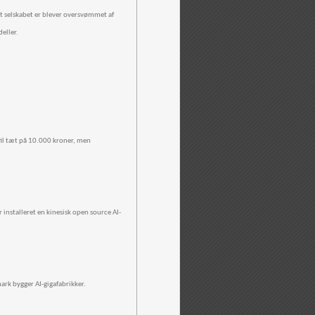
at selskabet er blever oversvømmet af
eller.
il tæt på 10.000 kroner, men
nstalleret en kinesisk open source AI-
ark bygger AI-gigafabrikker.