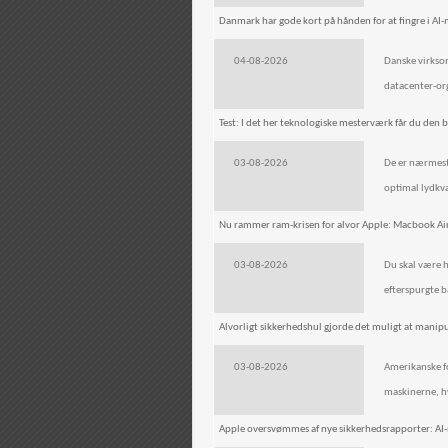
Danmark har gode kort på hånden for at fingre i AI-m
04-08-2026
Danske virksom
datacenter-or
Test: I det her teknologiske mesterværk får du den be
03-08-2026
De er nærmest 
optimal lydkva
Nu rammer ram-krisen for alvor Apple: Macbook Air
03-08-2026
Du skal være hu
efterspurgte 
Alvorligt sikkerhedshul gjorde det muligt at mani
03-08-2026
Amerikanske f
maskinerne, h
Apple oversvømmes af nye sikkerhedsrapporter: AI-m